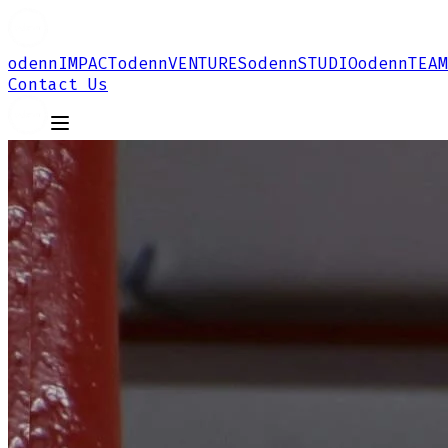
odenn
IMPACT
odenn
VENTURES
odenn
STUDIO
odenn
TEAM
Contact Us